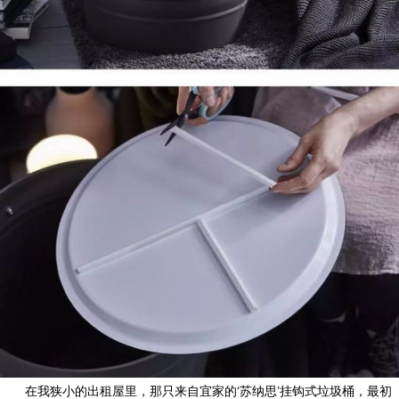
在我狭小的出租屋里，那只来自宜家的‘苏纳思’挂钩式垃圾桶，最初