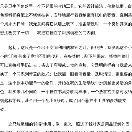
只是卫生间角落里一个不起眼的收纳工具。它的设计简洁，价格低廉，白
色塑料桶身配上不锈钢挂钩，安静地履行着容纳废弃纸巾的职责。直到某
个周末大扫除，我无意间将它从墙上取下，准备清洗时，一个突如其来的
想法改变了一切——我把它挂在了厨房橱柜的门内侧。
起初，这只是一个出于空间利用的权宜之计。但很快，我发现这个小
小的‘迁移’带来了意想不到的便利。在备菜时，削下的果皮、择掉的菜叶
可以直接顺手扔进去，省去了弯腰或走动的麻烦。它透明的桶身（我后来
换了一个同系列带盖的款式）让我能一眼看清容量，及时清理。更重要的
是，这个原本功能单一的物件，开始在我的生活动线中扮演起更灵活的角
色。我买来几个同款，一个挂在书桌旁收纳碎纸，一个放在玄关临时收纳
钥匙和零钱，甚至用一个配上S形钩，成了阳台悬挂小工具的多功能支
架。
这只垃圾桶的‘跨界’使用，像一束光，照进了我对家居用品理解的固