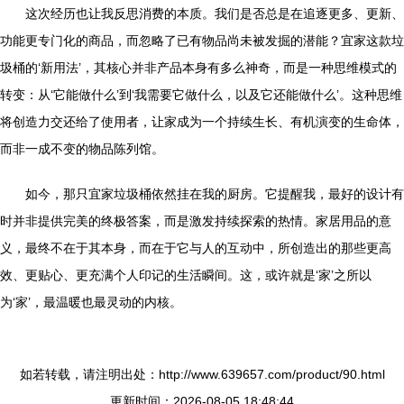
这次经历也让我反思消费的本质。我们是否总是在追逐更多、更新、
功能更专门化的商品，而忽略了已有物品尚未被发掘的潜能？宜家这款垃
圾桶的‘新用法’，其核心并非产品本身有多么神奇，而是一种思维模式的
转变：从‘它能做什么’到‘我需要它做什么，以及它还能做什么’。这种思维
将创造力交还给了使用者，让家成为一个持续生长、有机演变的生命体，
而非一成不变的物品陈列馆。
如今，那只宜家垃圾桶依然挂在我的厨房。它提醒我，最好的设计有
时并非提供完美的终极答案，而是激发持续探索的热情。家居用品的意
义，最终不在于其本身，而在于它与人的互动中，所创造出的那些更高
效、更贴心、更充满个人印记的生活瞬间。这，或许就是‘家’之所以
为‘家’，最温暖也最灵动的内核。
如若转载，请注明出处：http://www.639657.com/product/90.html
更新时间：2026-08-05 18:48:44