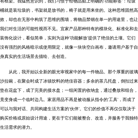
有框架。我猛然意识到，我们习惯于给物品贴上明确的‘功能标签’：垃圾
桶就是装垃圾的，书架就是放书的，椅子就是用来坐的。这种思维固然高
效，却也在无形中构筑了思维的围墙，将物品禁锢在单一的用途里，也让
我们对生活的可能性视而不见。宜家产品那种特有的模块化、标准化和去
装饰化设计，看似简单，实则为这种‘功能解放’提供了绝佳的土壤。它们
没有强烈的风格暗示或使用限定，就像一块块空白画布，邀请用户基于自
身真实的生活场景去描绘、去创造。
从此，我开始以全新的眼光审视家中的每一件物品。那个厚重的玻璃
沙拉碗，在聚会时成了冰镇饮料的绝佳容器；多余的茶几托盘，倒扣过来
垫在花盆下，成了完美的接水盘；一组闲置的收纳盒，通过叠放和组合，
竟变身成一个临时边几。家居用品不再是被动服从指令的‘工具’，而成了
可以与我对话、共同构建生活方案的‘伙伴’。它们的价值不再仅仅取决于
购买价格或原始设计用途，更在于它们能被整合、改造，并服务于我独特
生活需求的潜力。