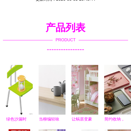
产品列表
PRODUCT
----------------
绿色沙漏时
当柳编轻咏
让蜗居变豪
简约收纳，
光 家居装
现代步履
宅 设计奇
意境之美