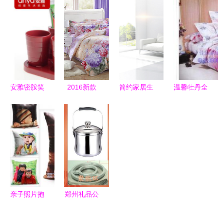
饰中的细腻
Simon
妙的特色家
树脂家居产
与哲学
Legald的设
居用品
品的工业设
计诗篇
计探索
安雅密胺笑
2016新款
简约家居生
温馨牡丹全
脸牙刷架
四件套 家
活用品主图
棉四件套批
唤醒日常的
居搭配的灵
背景素材
发指南 家
创意美学与
感新起点
居用品采购
家居批发新
的优选方案
选择
亲子照片抱
郑州礼品公
枕 供应家
司优选 手